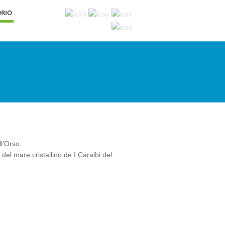
ORIO
l’Orso.
del mare cristallino de I Caraibi del