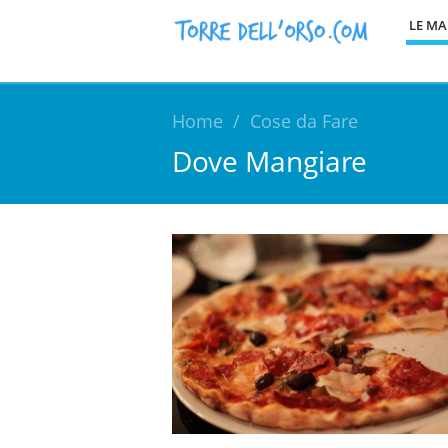
LE MA
Home
/
Cose da Fare
Dove Mangiare