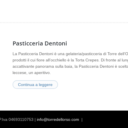
Pasticceria Dentoni
La Pasticceria Dentoni è una gelateria/pasticceria di Torre dell’O
prodotti il cui fiore all’occhiello è la Torta Crepes. Di fronte al 
accattivante panorama sulla baia, la Pasticceria Dentoni è scelta
leccese, un aperitivo.
Continua a leggere
 P.Iva 04693110753 |
info@torredellorso.com
|