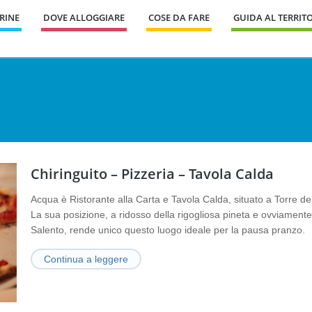
RINE
DOVE ALLOGGIARE
COSE DA FARE
GUIDA AL TERRIT
Chiringuito – Pizzeria – Tavola Calda
Acqua è Ristorante alla Carta e Tavola Calda, situato a Torre del
La sua posizione, a ridosso della rigogliosa pineta e ovviamente 
Salento, rende unico questo luogo ideale per la pausa pranzo.
Continua a leggere