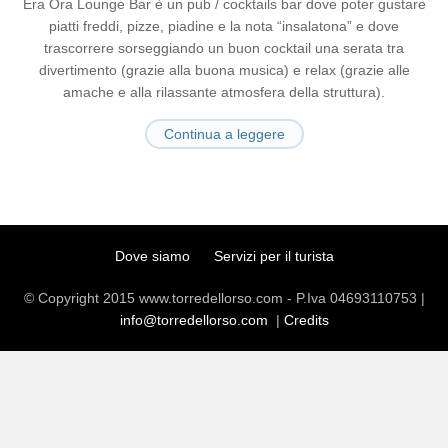
Era Ora Lounge Bar è un pub / cocktails bar dove poter gustare
piatti freddi, pizze, piadine e la nota “insalatona” e dove
trascorrere sorseggiando un buon cocktail una serata tra
divertimento (grazie alla buona musica) e relax (grazie alle
amache e alla rilassante atmosfera della struttura).
Continua a leggere
Dove siamo
Servizi per il turista
© Copyright 2015 www.torredellorso.com - P.Iva 04693110753 |
info@torredellorso.com
|
Credits