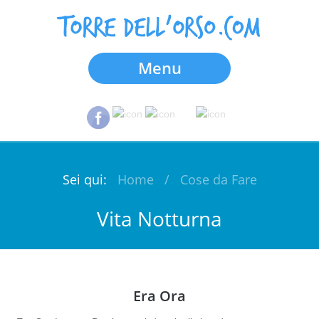
Menu
Sei qui:
Home
/
Cose da Fare
Vita Notturna
Era Ora