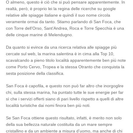
O almeno, questo è ciò che si può pensare apparentemente. In
realtà, però, è proprio lei la regina delle ricerche su google
relative alle spiagge italiane e quindi il suo nome circola
veramente ormai da tanto. Stiamo parlando di San Foca, che
con Torre dell’Orso, Sant’Andrea, Roca e Torre Specchia è una
delle cinque marine di Melendugno.
Da quanto si evince da una ricerca relativa alle spiagge più
cercate sul web, la marina salentina è in cima alla Top 10,
scavalcando a pieno titolo località apparentemente ben più note
come Porto Cervo, Tropea e la stessa Otranto che conquista la
sesta posizione della classifica.
San Foca è capofila, e questo non può far altro che inorgoglire
chi, sulla stessa marina, ha puntato tutte le sue energie per far
sì che i servizi offerti siano di pari livello rispetto a quelli di altre
località turistiche dai nomi finora ben più noti.
Se San Foca ottiene questo risultato, infatti, è merito non solo
della sua bellezza naturale costituita da un mare sempre
cristallino e da un ambiente a misura d’uomo, ma anche di chi