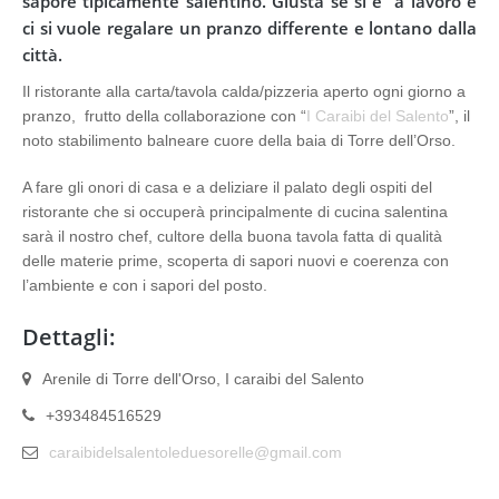
sapore tipicamente salentino. Giusta se si è
a lavoro e
ci si vuole regalare un pranzo differente e lontano dalla
città.
Il ristorante alla carta/tavola calda/pizzeria aperto ogni giorno a
pranzo,
frutto della collaborazione con “
I Caraibi del Salento
”, il
noto stabilimento balneare cuore della baia di Torre dell’Orso.
A fare gli onori di casa e a deliziare il palato degli ospiti del
ristorante che si occuperà principalmente di cucina salentina
sarà il nostro chef, cultore della buona tavola fatta di qualità
delle materie prime, scoperta di sapori nuovi e coerenza con
l’ambiente e con i sapori del posto.
Dettagli:
Arenile di Torre dell'Orso, I caraibi del Salento
+393484516529
caraibidelsalentoleduesorelle@gmail.com